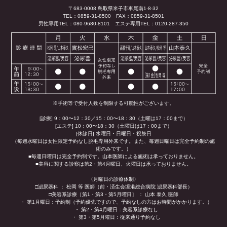
〒683-0008 鳥取県米子市車尾南1-8-32
TEL：0859-31-8500
FAX：0859-31-8501
男性専用TEL：080-9680-8101
エステ専用TEL：0120-287-350
※手術等で受付人数を制限する可能性がございます。
[診療] 9：00〜12：30／15：00〜18：30（土曜は17：00まで）
[エステ] 10：00〜18：30（土曜日は17：00まで）
[休診日] 水曜日・日曜日・祝祭日
（毎週水曜日は女性限定予約なし脱毛専用外来です。また、毎週日曜日は完全予約制の施
術のみです。）
■毎週日曜日は完全予約制です。山本医師による施術は承っておりません。
■美容に関する診察は第2・第4月曜日、火曜日は承っておりません。
〈月曜日の診療体制〉
□泌尿器科 ： 松岡 等 医師（前・済生会境港総合病院 泌尿器科部長）
□美容系診療［第1・第3・第5月曜日］ ： 山本 泰久 医師
・ 第1月曜日：予約制（予約優先ですので、予約なしの方はお時間がかかります。）
・ 第2・第4月曜日：美容系診療なし
・ 第3・第5月曜日：従来通り予約なし