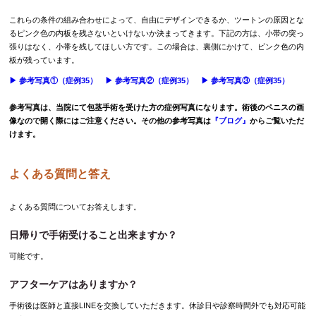
これらの条件の組み合わせによって、自由にデザインできるか、ツートンの原因とな
るピンク色の内板を残さないといけないか決まってきます。下記の方は、小帯の突っ
張りはなく、小帯を残してほしい方です。この場合は、裏側にかけて、ピンク色の内
板が残っています。
▶︎ 参考写真①（症例35）
▶︎ 参考写真②（症例35）
▶︎ 参考写真③（症例35）
参考写真は、当院にて包茎手術を受けた方の症例写真になります。術後のペニスの画
像なので開く際にはご注意ください。その他の参考写真は
『ブログ』
からご覧いただ
けます。
よくある質問と答え
よくある質問についてお答えします。
日帰りで手術受けること出来ますか？
可能です。
アフターケアはありますか？
手術後は医師と直接LINEを交換していただきます。休診日や診察時間外でも対応可能