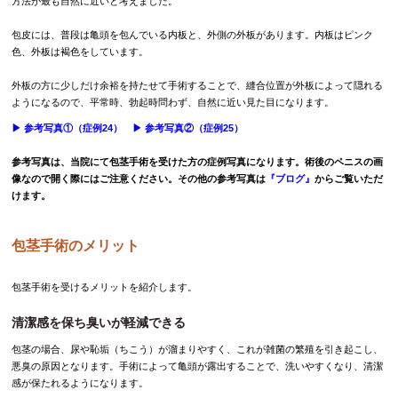
方法が最も自然に近いと考えました。
包皮には、普段は亀頭を包んでいる内板と、外側の外板があります。内板はピンク
色、外板は褐色をしています。
外板の方に少しだけ余裕を持たせて手術することで、縫合位置が外板によって隠れる
ようになるので、平常時、勃起時問わず、自然に近い見た目になります。
▶︎ 参考写真①（症例24）
▶︎ 参考写真②（症例25）
参考写真は、当院にて包茎手術を受けた方の症例写真になります。術後のペニスの画
像なので開く際にはご注意ください。その他の参考写真は
『ブログ』
からご覧いただ
けます。
包茎手術のメリット
包茎手術を受けるメリットを紹介します。
清潔感を保ち臭いが軽減できる
包茎の場合、尿や恥垢（ちこう）が溜まりやすく、これが雑菌の繁殖を引き起こし、
悪臭の原因となります。手術によって亀頭が露出することで、洗いやすくなり、清潔
感が保たれるようになります。