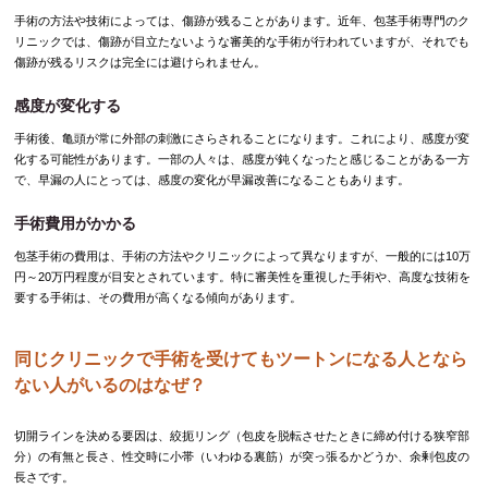
手術の方法や技術によっては、傷跡が残ることがあります。近年、包茎手術専門のク
リニックでは、傷跡が目立たないような審美的な手術が行われていますが、それでも
傷跡が残るリスクは完全には避けられません。
感度が変化する
手術後、亀頭が常に外部の刺激にさらされることになります。これにより、感度が変
化する可能性があります。一部の人々は、感度が鈍くなったと感じることがある一方
で、早漏の人にとっては、感度の変化が早漏改善になることもあります。
手術費用がかかる
包茎手術の費用は、手術の方法やクリニックによって異なりますが、一般的には10万
円～20万円程度が目安とされています。特に審美性を重視した手術や、高度な技術を
要する手術は、その費用が高くなる傾向があります。
同じクリニックで手術を受けてもツートンになる人となら
ない人がいるのはなぜ？
切開ラインを決める要因は、絞扼リング（包皮を脱転させたときに締め付ける狭窄部
分）の有無と長さ、性交時に小帯（いわゆる裏筋）が突っ張るかどうか、余剰包皮の
長さです。