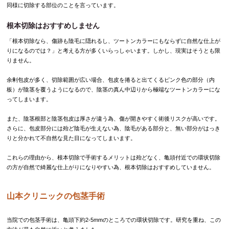
同様に切除する部位のことを言っています。
根本切除はおすすめしません
「根本切除なら、傷跡も陰毛に隠れるし、ツートンカラーにもならずに自然な仕上が
りになるのでは？」と考える方が多くいらっしゃいます。しかし、現実はそうとも限
りません。
余剰包皮が多く、切除範囲が広い場合、包皮を捲ると出てくるピンク色の部分（内
板）が陰茎を覆うようになるので、陰茎の真ん中辺りから極端なツートンカラーにな
ってしまいます。
また、陰茎根部と陰茎包皮は厚さが違う為、傷が開きやすく術後リスクが高いです。
さらに、包皮部分には殆ど陰毛が生えない為、陰毛がある部分と、無い部分がはっき
りと分かれて不自然な見た目になってしまいます。
これらの理由から、根本切除で手術するメリットは殆どなく、亀頭付近での環状切除
の方が自然で綺麗な仕上がりになりやすい為、根本切除はおすすめしていません。
山本クリニックの包茎手術
当院での包茎手術は、亀頭下約2-5mmのところでの環状切除です。研究を重ね、この