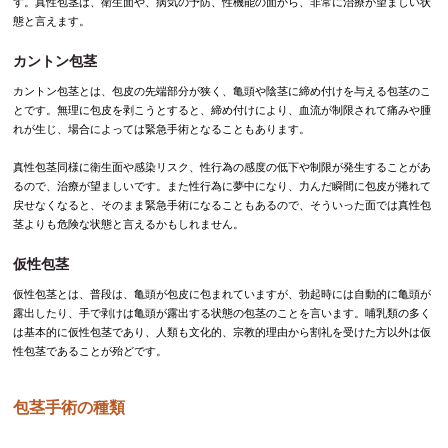
す。真性包茎は、衛生面や、病気の予防、性機能の面から、非常に治療が望ましい状
態と言えます。
カントン包茎
カントン包茎とは、包皮の先端部分が狭く、亀頭や陰茎に締め付けを与える包茎のこ
とです。無理に包皮を剥こうとすると、締め付けにより、血流が制限されて痛みや腫
れが生じ、場合によっては緊急手術となることもあります。
真性包茎同様に衛生面や感染リスク、性行為の感度の低下や制限が発生することがあ
るので、治療が望ましいです。また性行為に夢中になり、力んだ瞬間に包皮が捲れて
戻せなくなると、そのまま緊急手術になることもあるので、そういった面では真性包
茎よりも危険な状態と言えるかもしれません。
仮性包茎
仮性包茎とは、普段は、亀頭が包皮に包まれていますが、勃起時には自動的に亀頭が
露出したり、手で剥けは亀頭が露出する状態の包茎のことを言います。哺乳類の多く
は基本的に仮性包茎であり、人類も文化的、宗教的理由から割礼を受けた方以外は仮
性包茎であることが殆どです。
包茎手術の種類