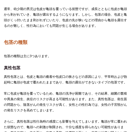
通常、幼少期の男児は包皮が亀頭を覆っている状態ですが、成長とともに包皮が亀頭
から剥がれていき、亀頭が露出するようになります。しかし、包茎の場合、包皮と亀
頭がくっ付いたまま剥がれずにいたり、包皮の先が狭いなどの理由から亀頭を露出す
るのが難しく、性行為においても問題が生じる場合があります。
包茎の種類
包茎の種類は主に3つあります。
真性包茎
真性包茎とは、包皮と亀頭の癒着や包皮口の狭さなどの原因により、平常時および勃
起時に亀頭が包皮で覆われたままであり、亀頭の露出ができないタイプの包茎です。
常に包皮が亀頭を覆っているため、亀頭の洗浄が困難であり、その結果、細菌の繁殖
や異臭の発生、炎症のリスクが高まる可能性があります。また、真性包茎は、衛生面
の問題から、陰茎がんの発生リスクが高く、女性との性行為では、女性の子宮頸がん
の発生リスクを高めてしまいます。
さらに、真性包茎は性行為時の感度にも影響を与えてしまいます。亀頭が常に覆われ
た状態なので、亀頭への刺激が制限され、十分な感度を得られない可能性がありま