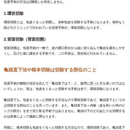
包茎手術の方法は2種類しか存在しません。
1.環状切除
環状切除とは、包皮ぐるっと切開し、余剰包皮を切除する手術になります。例外なく
殆どのクリニックで行われている包茎手術が、環状切除になります。
2.背面切除（背面切開）
背面切開は、包茎手術の一種で、皮の開口部分から縦に切り込んで亀頭を露出しやす
くし、広げた後に縫合する手術です。この手術は、現在殆ど行われていません。
亀頭直下法や根本切除は切除する部位のこと
包茎手術の種類の項目を読んで「亀頭直下は？」と、疑問に思った方も多いのではな
いでしょうか。実は、包皮をぐるっと切除する手術は全て、環状切除になります。
亀頭直下も、包皮をぐるっと切除する方法なので環状切除であり、亀頭直下というの
は切除する部位のことを言っています。また、亀頭直下法＝内板（皮を剥いた時のピ
ンクの部分）を全て切り取る手術ではありません。亀頭の下のどのあたりを切開する
かは術者によって微妙に異なります。
同様に、根本切除も包皮をぐるっと切除する方法なので、環状切除であり、亀頭直下