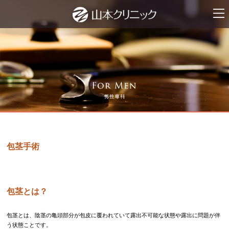
ナビ
包茎手術
包茎とは？
包茎とは、陰茎の亀頭部分が包皮に覆われていて露出不可能な状態や露出に問題が伴
う状態ことです。