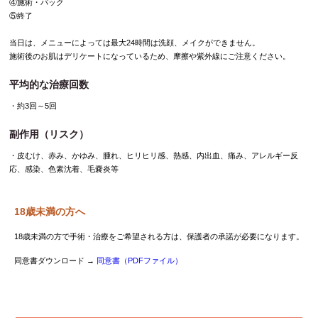
④施術・パック
⑤終了
当日は、メニューによっては最大24時間は洗顔、メイクができません。
施術後のお肌はデリケートになっているため、摩擦や紫外線にご注意ください。
平均的な治療回数
・約3回～5回
副作用（リスク）
・皮むけ、赤み、かゆみ、腫れ、ヒリヒリ感、熱感、内出血、痛み、アレルギー反
応、感染、色素沈着、毛嚢炎等
18歳未満の方へ
18歳未満の方で手術・治療をご希望される方は、保護者の承諾が必要になります。
同意書ダウンロード →
同意書（PDFファイル）