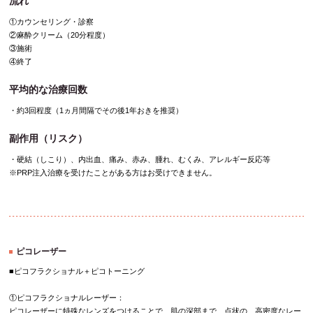
流れ
①カウンセリング・診察
②麻酔クリーム（20分程度）
③施術
④終了
平均的な治療回数
・約3回程度（1ヵ月間隔でその後1年おきを推奨）
副作用（リスク）
・硬結（しこり）、内出血、痛み、赤み、腫れ、むくみ、アレルギー反応等
※PRP注入治療を受けたことがある方はお受けできません。
ピコレーザー
■ピコフラクショナル＋ピコトーニング
①ピコフラクショナルレーザー：
ピコレーザーに特殊なレンズをつけることで、肌の深部まで、点状の、高密度なレー