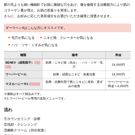
髪の毛よりも細い極細針でお肌に微細な穴をあけ、傷を修復する治癒能力により肌の
コラーゲン量が増え、お肌の若返りを実現します。
さらに、お好みに応じた美容成分をお選びいただき確実に浸透させます。
ダーマペン4はこんな方にオススメです。
毛穴が気になる
ニキビ痕、クレーターが気になる
ハリ・ツヤ・くすみが気になる
種類
備考
料金
BENEV（成長因子）
効果：ニキビ痕（赤み）・ハリ・ツヤ・毛
オス
24,000円
穴
スメ
ウーバーピール
効果：頑固なニキビ・色素沈着
24,000円
効果：抗菌作用で更にニキビに有効・黒ず
ウーバーピール
マヌカハニー※1
オススメ
みの改善
料金＋4,000円
※価格はすべて税込みです。
※1 ウーバーピール専用の追加メニューです。
流れ
①カウンセリング・診察
②洗顔・クレンジング
③麻酔クリーム（20分程度）