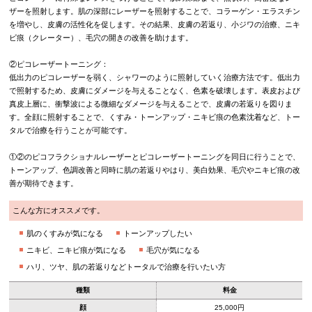
ザーを照射します。肌の深部にレーザーを照射することで、コラーゲン・エラスチン
を増やし、皮膚の活性化を促します。その結果、皮膚の若返り、小ジワの治療、ニキ
ビ痕（クレーター）、毛穴の開きの改善を助けます。
②ピコレーザートーニング：
低出力のピコレーザーを弱く、シャワーのように照射していく治療方法です。低出力
で照射するため、皮膚にダメージを与えることなく、色素を破壊します。表皮および
真皮上層に、衝撃波による微細なダメージを与えることで、皮膚の若返りを図りま
す。全顔に照射することで、くすみ・トーンアップ・ニキビ痕の色素沈着など、トー
タルで治療を行うことが可能です。
①②のピコフラクショナルレーザーとピコレーザートーニングを同日に行うことで、
トーンアップ、色調改善と同時に肌の若返りやはり、美白効果、毛穴やニキビ痕の改
善が期待できます。
こんな方にオススメです。
肌のくすみが気になる
トーンアップしたい
ニキビ、ニキビ痕が気になる
毛穴が気になる
ハリ、ツヤ、肌の若返りなどトータルで治療を行いたい方
種類
料金
顔
25,000円