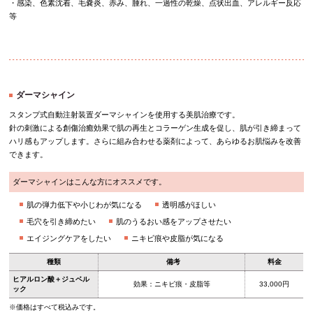
・感染、色素沈着、毛嚢炎、赤み、腫れ、一過性の乾燥、点状出血、アレルギー反応
等
ダーマシャイン
スタンプ式自動注射装置ダーマシャインを使用する美肌治療です。
針の刺激による創傷治癒効果で肌の再生とコラーゲン生成を促し、肌が引き締まって
ハリ感もアップします。さらに組み合わせる薬剤によって、あらゆるお肌悩みを改善
できます。
ダーマシャインはこんな方にオススメです。
肌の弾力低下や小じわが気になる
透明感がほしい
毛穴を引き締めたい
肌のうるおい感をアップさせたい
エイジングケアをしたい
ニキビ痕や皮脂が気になる
種類
備考
料金
ヒアルロン酸＋ジュベル
効果：ニキビ痕・皮脂等
33,000円
ック
※価格はすべて税込みです。