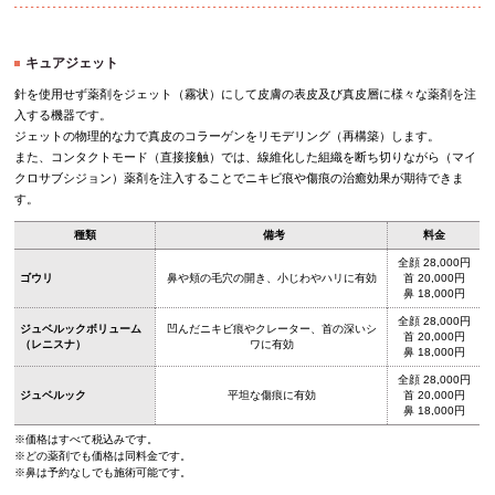
キュアジェット
針を使用せず薬剤をジェット（霧状）にして皮膚の表皮及び真皮層に様々な薬剤を注
入する機器です。
ジェットの物理的な力で真皮のコラーゲンをリモデリング（再構築）します。
また、コンタクトモード（直接接触）では、線維化した組織を断ち切りながら（マイ
クロサブシジョン）薬剤を注入することでニキビ痕や傷痕の治癒効果が期待できま
す。
種類
備考
料金
全顔 28,000円
ゴウリ
鼻や頬の毛穴の開き、小じわやハリに有効
首 20,000円
鼻 18,000円
全顔 28,000円
ジュベルックボリューム
凹んだニキビ痕やクレーター、首の深いシ
首 20,000円
（レニスナ）
ワに有効
鼻 18,000円
全顔 28,000円
ジュベルック
平坦な傷痕に有効
首 20,000円
鼻 18,000円
※価格はすべて税込みです。
※どの薬剤でも価格は同料金です。
※鼻は予約なしでも施術可能です。