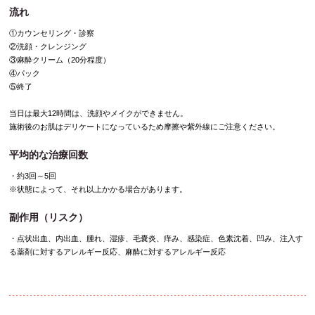
流れ
①カウンセリング・診察
②洗顔・クレンジング
③麻酔クリーム（20分程度）
④パック
⑤終了
当日は最大12時間は、洗顔やメイクができません。
施術後のお肌はデリケートになっているため摩擦や紫外線にご注意ください。
平均的な治療回数
・約3回～5回
※状態によって、それ以上かかる場合があります。
副作用（リスク）
・点状出血、内出血、腫れ、湿疹、毛嚢炎、痒み、感染症、色素沈着、凹み、注入す
る薬剤に対するアレルギー反応、麻酔に対するアレルギー反応