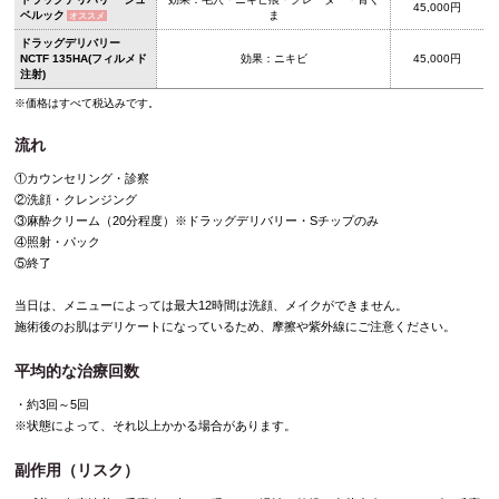
45,000円
ベルック
ま
オススメ
ドラッグデリバリー
NCTF 135HA(フィルメド
効果：ニキビ
45,000円
注射)
※価格はすべて税込みです。
流れ
①カウンセリング・診察
②洗顔・クレンジング
③麻酔クリーム（20分程度）※ドラッグデリバリー・Sチップのみ
④照射・パック
⑤終了
当日は、メニューによっては最大12時間は洗顔、メイクができません。
施術後のお肌はデリケートになっているため、摩擦や紫外線にご注意ください。
平均的な治療回数
・約3回～5回
※状態によって、それ以上かかる場合があります。
副作用（リスク）