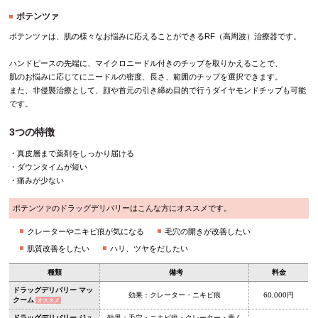
ポテンツァ
ポテンツァは、肌の様々なお悩みに応えることができるRF（高周波）治療器です。
ハンドピースの先端に、マイクロニードル付きのチップを取りかえることで、
肌のお悩みに応じてにニードルの密度、長さ、範囲のチップを選択できます。
また、非侵襲治療として、顔や首元の引き締め目的で行うダイヤモンドチップも可能
です。
3つの特徴
・真皮層まで薬剤をしっかり届ける
・ダウンタイムが短い
・痛みが少ない
ポテンツァのドラッグデリバリーはこんな方にオススメです。
クレーターやニキビ痕が気になる
毛穴の開きが改善したい
肌質改善をしたい
ハリ、ツヤをだしたい
種類
備考
料金
ドラッグデリバリー マッ
効果：クレーター・ニキビ痕
60,000円
クーム
オススメ
ドラッグデリバリー ジュ
効果：毛穴・ニキビ痕・クレーター・青く