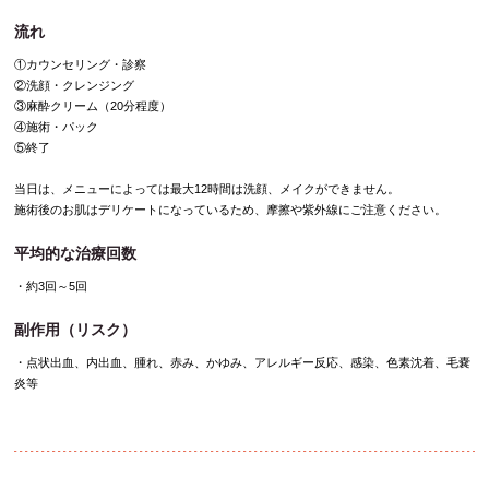
流れ
①カウンセリング・診察
②洗顔・クレンジング
③麻酔クリーム（20分程度）
④施術・パック
⑤終了
当日は、メニューによっては最大12時間は洗顔、メイクができません。
施術後のお肌はデリケートになっているため、摩擦や紫外線にご注意ください。
平均的な治療回数
・約3回～5回
副作用（リスク）
・点状出血、内出血、腫れ、赤み、かゆみ、アレルギー反応、感染、色素沈着、毛嚢
炎等