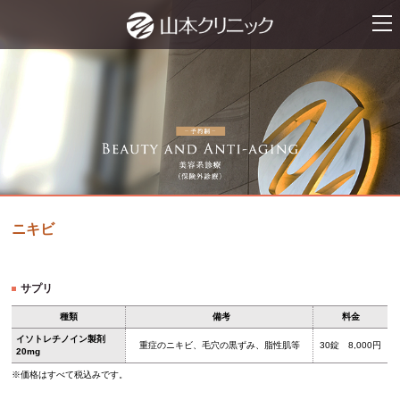
ナビ
ニキビ
サプリ
種類
備考
料金
イソトレチノイン製剤
重症のニキビ、毛穴の黒ずみ、脂性肌等
30錠 8,000円
20mg
※価格はすべて税込みです。