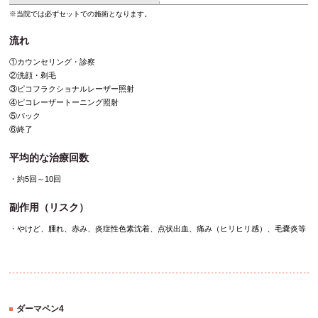
※当院では必ずセットでの施術となります。
流れ
①カウンセリング・診察
②洗顔・剃毛
③ピコフラクショナルレーザー照射
④ピコレーザートーニング照射
⑤パック
⑥終了
平均的な治療回数
・約5回～10回
副作用（リスク）
・やけど、腫れ、赤み、炎症性色素沈着、点状出血、痛み（ヒリヒリ感）、毛嚢炎等
ダーマペン4