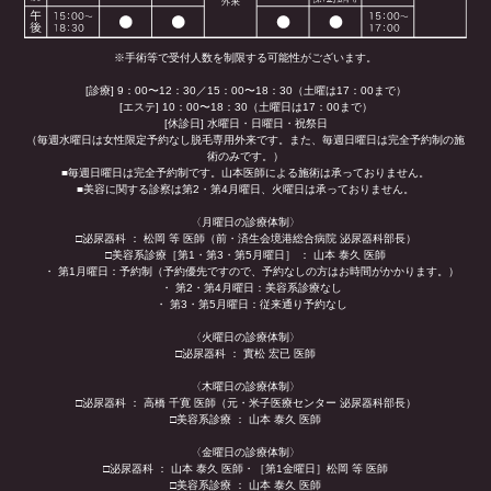
※手術等で受付人数を制限する可能性がございます。
[診療] 9：00〜12：30／15：00〜18：30（土曜は17：00まで）
[エステ] 10：00〜18：30（土曜日は17：00まで）
[休診日] 水曜日・日曜日・祝祭日
（毎週水曜日は女性限定予約なし脱毛専用外来です。また、毎週日曜日は完全予約制の施
術のみです。）
■毎週日曜日は完全予約制です。山本医師による施術は承っておりません。
■美容に関する診察は第2・第4月曜日、火曜日は承っておりません。
〈月曜日の診療体制〉
□泌尿器科 ： 松岡 等 医師（前・済生会境港総合病院 泌尿器科部長）
□美容系診療［第1・第3・第5月曜日］ ： 山本 泰久 医師
・ 第1月曜日：予約制（予約優先ですので、予約なしの方はお時間がかかります。）
・ 第2・第4月曜日：美容系診療なし
・ 第3・第5月曜日：従来通り予約なし
〈火曜日の診療体制〉
□泌尿器科 ： 實松 宏已 医師
〈木曜日の診療体制〉
□泌尿器科 ： 高橋 千寛 医師（元・米子医療センター 泌尿器科部長）
□美容系診療 ： 山本 泰久 医師
〈金曜日の診療体制〉
□泌尿器科 ： 山本 泰久 医師・［第1金曜日］松岡 等 医師
□美容系診療 ： 山本 泰久 医師