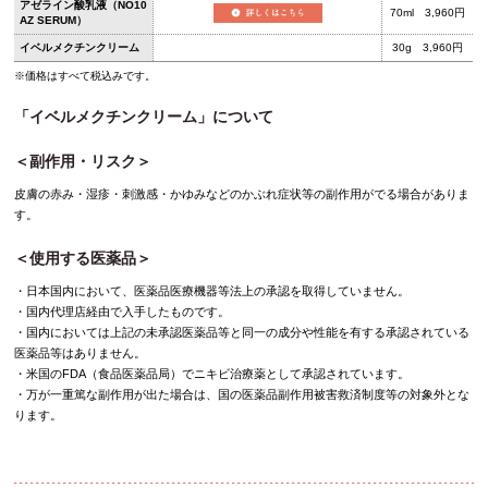
アゼライン酸乳液（NO10
70ml 3,960円
AZ SERUM）
イベルメクチンクリーム
30g 3,960円
※価格はすべて税込みです。
「イベルメクチンクリーム」について
＜副作用・リスク＞
皮膚の赤み・湿疹・刺激感・かゆみなどのかぶれ症状等の副作用がでる場合がありま
す。
＜使用する医薬品＞
・日本国内において、医薬品医療機器等法上の承認を取得していません。
・国内代理店経由で入手したものです。
・国内においては上記の未承認医薬品等と同一の成分や性能を有する承認されている
医薬品等はありません。
・米国のFDA（食品医薬品局）でニキビ治療薬として承認されています。
・万が一重篤な副作用が出た場合は、国の医薬品副作用被害救済制度等の対象外とな
ります。