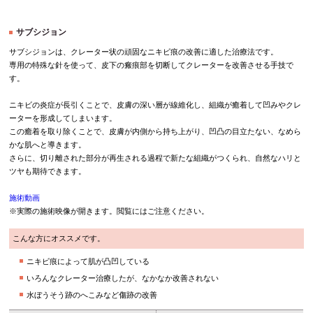
サブシジョン
サブシジョンは、クレーター状の頑固なニキビ痕の改善に適した治療法です。
専用の特殊な針を使って、皮下の瘢痕部を切断してクレーターを改善させる手技で
す。
ニキビの炎症が長引くことで、皮膚の深い層が線維化し、組織が癒着して凹みやクレ
ーターを形成してしまいます。
この癒着を取り除くことで、皮膚が内側から持ち上がり、凹凸の目立たない、なめら
かな肌へと導きます。
さらに、切り離された部分が再生される過程で新たな組織がつくられ、自然なハリと
ツヤも期待できます。
施術動画
※実際の施術映像が開きます。閲覧にはご注意ください。
こんな方にオススメです。
ニキビ痕によって肌が凸凹している
いろんなクレーター治療したが、なかなか改善されない
水ぼうそう跡のへこみなど傷跡の改善