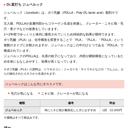
Dr.直打ち ジュベルック
ジュベルック（Juvelook）は、ポリ乳酸（PDLLA：Poly-DL-lactic acid）製剤※で
す。
注入後、PDLLAが皮膚内部からコラーゲン生成を刺激し、クレーター・ニキビ痕・毛
穴・青クマなどの改善をしていきます。
1〜2年程でゆっくりと体内に吸収されていくため持続的な効果が期待できます。
ポリ乳酸（PLA）は、化学構造を変更することで「PLA」「PLLA」「PDLLA」という
複数のタイプに分類されますが、ジュベルックはこの中のひとつである「PDLLA」で
構成されています。
ジュベルックのPDLLAは、丸形の粒子になっており、内部が網状構造になっているた
め生体にもなじみやすく、効果が高くなっています。
※ポリ乳酸（PLA）の原料は、トウモロコシ・ジャガイモ・サトウキビなどの「でんぷん」か
らの抽出されたエキスから生成されます。
ジュベルックはこんな方にオススメです。
毛穴が気になる
ニキビ痕、クレーターが気になる
種類
備考
料金
ジュベルック
特にニキビ痕が瘢痕化した方におすすめ
1回 22,000円
※価格はすべて税込みです。