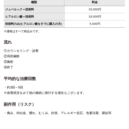
種類
料金
ジュベルック＋技術料
33,000円
ヒアルロン酸＋技術料
33,000円
技術料のみ(ヒアルロン酸をすでに購入の方)
5,000円
※価格はすべて税込みです。
流れ
①カウンセリング・診察
②局所麻酔
③施術
④終了
平均的な治療回数
・約3回～5回
※改善状況をみて他の施術に移行する場合もございます。
副作用（リスク）
・痛み、内出血、腫れ、むくみ、針痕、アレルギー反応、色素沈着、硬結等