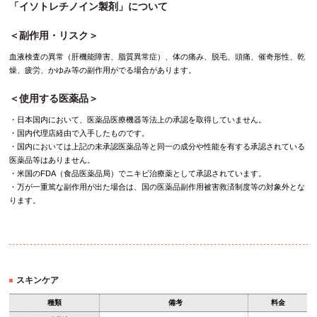
「イソトレチノイン製剤」について
＜副作用・リスク＞
血液検査の異常（肝機能障害、脂質異常症）、体の痛み、脱毛、頭痛、催奇形性、乾
燥、疲労、かゆみ等の副作用がでる場合があります。
＜使用する医薬品＞
・日本国内において、医薬品医療機器等法上の承認を取得していません。
・国内代理店経由で入手したものです。
・国内においては上記の未承認医薬品等と同一の成分や性能を有する承認されている
医薬品等はありません。
・米国のFDA（食品医薬品局）でニキビ治療薬として承認されています。
・万が一重篤な副作用が出た場合は、国の医薬品副作用被害救済制度等の対象外とな
ります。
スキンケア
種類
備考
料金