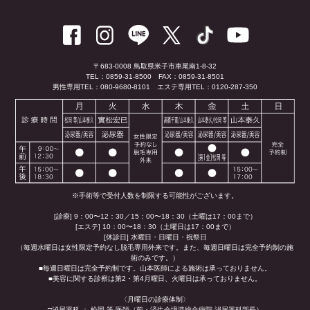
〒683-0008 鳥取県米子市車尾南1-8-32
TEL：0859-31-8500
FAX：0859-31-8501
男性専用TEL：080-9680-8101
エステ専用TEL：0120-287-350
※手術等で受付人数を制限する可能性がございます。
[診療] 9：00〜12：30／15：00〜18：30（土曜は17：00まで）
[エステ] 10：00〜18：30（土曜日は17：00まで）
[休診日] 水曜日・日曜日・祝祭日
（毎週水曜日は女性限定予約なし脱毛専用外来です。また、毎週日曜日は完全予約制の施
術のみです。）
■毎週日曜日は完全予約制です。山本医師による施術は承っておりません。
■美容に関する診察は第2・第4月曜日、火曜日は承っておりません。
〈月曜日の診療体制〉
□泌尿器科 ： 松岡 等 医師（前・済生会境港総合病院 泌尿器科部長）