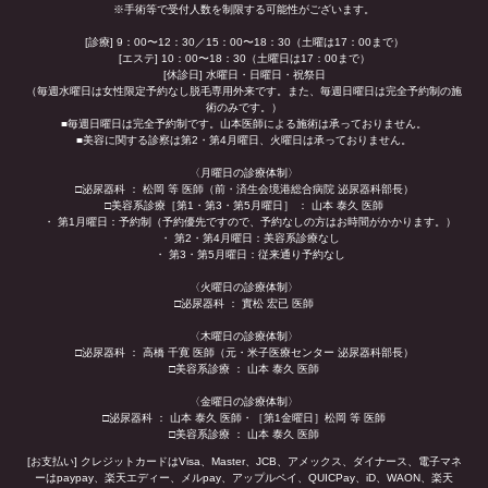
※手術等で受付人数を制限する可能性がございます。
[診療] 9：00〜12：30／15：00〜18：30（土曜は17：00まで）
[エステ] 10：00〜18：30（土曜日は17：00まで）
[休診日] 水曜日・日曜日・祝祭日
（毎週水曜日は女性限定予約なし脱毛専用外来です。また、毎週日曜日は完全予約制の施
術のみです。）
■毎週日曜日は完全予約制です。山本医師による施術は承っておりません。
■美容に関する診察は第2・第4月曜日、火曜日は承っておりません。
〈月曜日の診療体制〉
□泌尿器科 ： 松岡 等 医師（前・済生会境港総合病院 泌尿器科部長）
□美容系診療［第1・第3・第5月曜日］ ： 山本 泰久 医師
・ 第1月曜日：予約制（予約優先ですので、予約なしの方はお時間がかかります。）
・ 第2・第4月曜日：美容系診療なし
・ 第3・第5月曜日：従来通り予約なし
〈火曜日の診療体制〉
□泌尿器科 ： 實松 宏已 医師
〈木曜日の診療体制〉
□泌尿器科 ： 高橋 千寛 医師（元・米子医療センター 泌尿器科部長）
□美容系診療 ： 山本 泰久 医師
〈金曜日の診療体制〉
□泌尿器科 ： 山本 泰久 医師・［第1金曜日］松岡 等 医師
□美容系診療 ： 山本 泰久 医師
[お支払い] クレジットカードはVisa、Master、JCB、アメックス、ダイナース、電子マネ
ーはpaypay、楽天エディー、メルpay、アップルペイ、QUICPay、iD、WAON、楽天