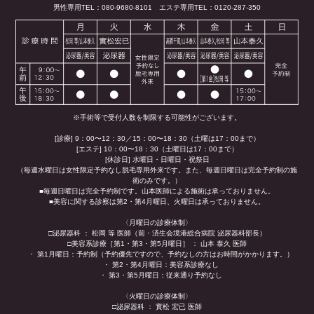
男性専用TEL：080-9680-8101
エステ専用TEL：0120-287-350
※手術等で受付人数を制限する可能性がございます。
[診療] 9：00〜12：30／15：00〜18：30（土曜は17：00まで）
[エステ] 10：00〜18：30（土曜日は17：00まで）
[休診日] 水曜日・日曜日・祝祭日
（毎週水曜日は女性限定予約なし脱毛専用外来です。また、毎週日曜日は完全予約制の施
術のみです。）
■毎週日曜日は完全予約制です。山本医師による施術は承っておりません。
■美容に関する診察は第2・第4月曜日、火曜日は承っておりません。
〈月曜日の診療体制〉
□泌尿器科 ： 松岡 等 医師（前・済生会境港総合病院 泌尿器科部長）
□美容系診療［第1・第3・第5月曜日］ ： 山本 泰久 医師
・ 第1月曜日：予約制（予約優先ですので、予約なしの方はお時間がかかります。）
・ 第2・第4月曜日：美容系診療なし
・ 第3・第5月曜日：従来通り予約なし
〈火曜日の診療体制〉
□泌尿器科 ： 實松 宏已 医師