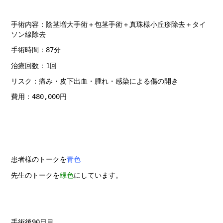
手術内容
：陰茎増大手術＋包茎手術＋真珠様小丘疹除去＋
タイ
ソン線除去
手術時間：87分
治療回数：1回
リスク：痛み・皮下出血・腫れ・感染による傷の開き
費用：480,000円
患者様のトークを
青色
先生のトークを
緑色
にしています。
手術後90日目